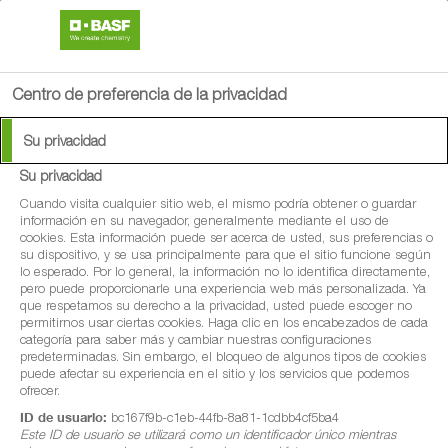
search
person
menu
Centro de preferencia de la privacidad
Su privacidad
Su privacidad
®
Century
SL
Cuando visita cualquier sitio web, el mismo podría obtener o guardar
información en su navegador, generalmente mediante el uso de
cookies. Esta información puede ser acerca de usted, sus preferencias o
Multiplica la fuerza de tu programa de
su dispositivo, y se usa principalmente para que el sitio funcione según
lo esperado. Por lo general, la información no lo identifica directamente,
tratamientos
pero puede proporcionarle una experiencia web más personalizada. Ya
que respetamos su derecho a la privacidad, usted puede escoger no
permitirnos usar ciertas cookies. Haga clic en los encabezados de cada
categoría para saber más y cambiar nuestras configuraciones
predeterminadas. Sin embargo, el bloqueo de algunos tipos de cookies
puede afectar su experiencia en el sitio y los servicios que podemos
ofrecer.
ID de usuario:
bc167f9b-c1eb-44fb-8a81-1cdbb4cf5ba4
Este ID de usuario se utilizará como un identificador único mientras