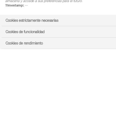
almacena y accede a sus preferencias para el futuro.
Timestamp:
--
Cookies estrictamente necesarias
Cookies de funcionalidad
Cookies de rendimiento
location_on
ENCUÉNTRANOS EN TU ZONA