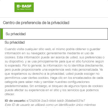
search
person
menu
Centro de preferencia de la privacidad
Su privacidad
Su privacidad
®
Spectrum
Cuando visita cualquier sitio web, el mismo podría obtener o guardar
información en su navegador, generalmente mediante el uso de
cookies. Esta información puede ser acerca de usted, sus preferencias o
Herbicida selectivo contra gramíneas y
su dispositivo, y se usa principalmente para que el sitio funcione según
lo esperado. Por lo general, la información no lo identifica directamente,
dicotiledóneas anuales para aplicaciones de
pero puede proporcionarle una experiencia web más personalizada. Ya
que respetamos su derecho a la privacidad, usted puede escoger no
pre-emergencia en maíz
permitirnos usar ciertas cookies. Haga clic en los encabezados de cada
categoría para saber más y cambiar nuestras configuraciones
predeterminadas. Sin embargo, el bloqueo de algunos tipos de cookies
puede afectar su experiencia en el sitio y los servicios que podemos
ofrecer.
ID de usuario:
e72b2934-2ce3-44b4-bdc9-35da9a4531e7
Este ID de usuario se utilizará como un identificador único mientras