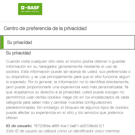
search
person
menu
Centro de preferencia de la privacidad
Su privacidad
Descargas de
Su privacidad
productos
Cuando visita cualquier sitio web, el mismo podría obtener o guardar
información en su navegador, generalmente mediante el uso de
cookies. Esta información puede ser acerca de usted, sus preferencias o
su dispositivo, y se usa principalmente para que el sitio funcione según
lo esperado. Por lo general, la información no lo identifica directamente,
A continuación encontrarás las fichas de seguridad y
pero puede proporcionarle una experiencia web más personalizada. Ya
otros documentos relevantes sobre nuestros productos.
que respetamos su derecho a la privacidad, usted puede escoger no
permitirnos usar ciertas cookies. Haga clic en los encabezados de cada
categoría para saber más y cambiar nuestras configuraciones
predeterminadas. Sin embargo, el bloqueo de algunos tipos de cookies
puede afectar su experiencia en el sitio y los servicios que podemos
ofrecer.
ID de usuario:
187208da-a86f-4ce1-ba61-a557dfedb121
Este ID de usuario se utilizará como un identificador único mientras