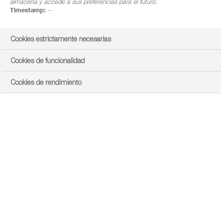
almacena y accede a sus preferencias para el futuro.
Todo
A
B
C
D
E
F
G
H
I
J
K
L
M
Timestamp:
--
N
O
P
Q
R
S
T
U
V
W
X
Y
Z
Cookies estrictamente necesarias
Cookies de funcionalidad
Cookies de rendimiento
®
Basagran
L
®
FDS Basagran
L
Etiqueta Basagran® L
®
Basagran
SG
®
FDS Basagran
SG