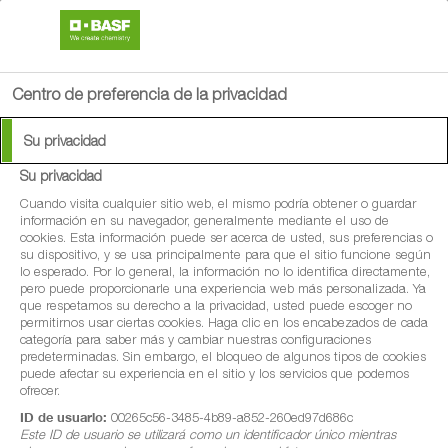
search
person
menu
Centro de preferencia de la privacidad
Su privacidad
Contactos
Su privacidad
Cuando visita cualquier sitio web, el mismo podría obtener o guardar
información en su navegador, generalmente mediante el uso de
cookies. Esta información puede ser acerca de usted, sus preferencias o
su dispositivo, y se usa principalmente para que el sitio funcione según
lo esperado. Por lo general, la información no lo identifica directamente,
Tipo de contacto (4)
pero puede proporcionarle una experiencia web más personalizada. Ya
que respetamos su derecho a la privacidad, usted puede escoger no
permitirnos usar ciertas cookies. Haga clic en los encabezados de cada
categoría para saber más y cambiar nuestras configuraciones
Buscar región (17)
predeterminadas. Sin embargo, el bloqueo de algunos tipos de cookies
puede afectar su experiencia en el sitio y los servicios que podemos
ofrecer.
ID de usuario:
00265c56-3485-4b89-a852-260ed97d686c
Este ID de usuario se utilizará como un identificador único mientras