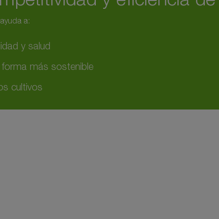
 ayuda a:
idad y salud
e forma más sostenible
s cultivos