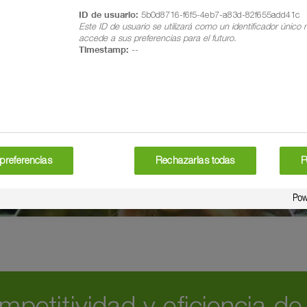
ID de usuario:
5b0d8716-f6f5-4eb7-a83d-82f655add41c
Este ID de usuario se utilizará como un identificador único
accede a sus preferencias para el futuro.
Timestamp:
--
preferencias
Rechazarlas todas
P
petitividad y eficiencia de