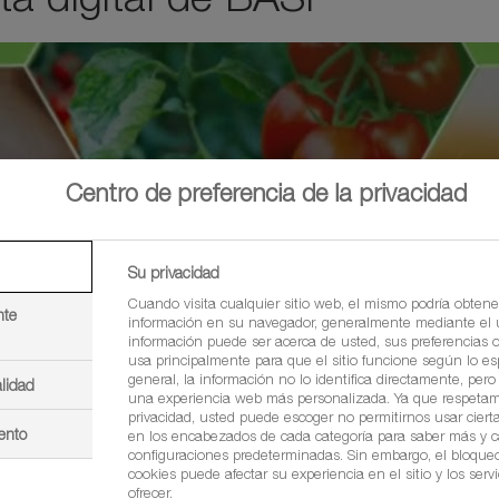
Centro de preferencia de la privacidad
Su privacidad
Cuando visita cualquier sitio web, el mismo podría obtene
nte
información en su navegador, generalmente mediante el u
información puede ser acerca de usted, sus preferencias o 
usa principalmente para que el sitio funcione según lo es
general, la información no lo identifica directamente, per
lidad
la transferencia de datos personales a Google para mostrar co
una experiencia web más personalizada. Ya que respetam
privacidad, usted puede escoger no permitirnos usar cierta
enl
orcionados por YouTube. He leído la política de privacidad [
ento
en los encabezados de cada categoría para saber más y 
configuraciones predeterminadas. Sin embargo, el bloque
cookies puede afectar su experiencia en el sitio y los ser
Enviar
ofrecer.