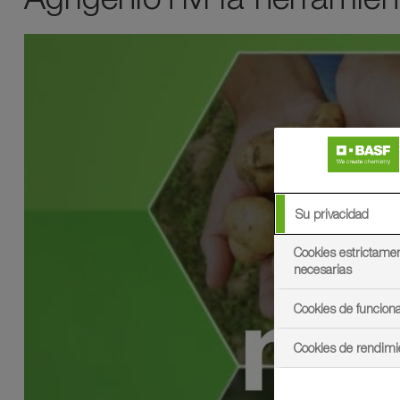
Su privacidad
Cookies estrictame
necesarias
Cookies de funciona
Acepto 
prop
Cookies de rendimi