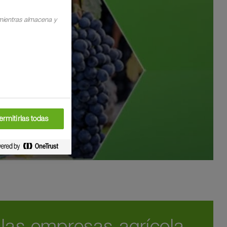
 mientras almacena y
ermitirlas todas
 las empresas agrícola