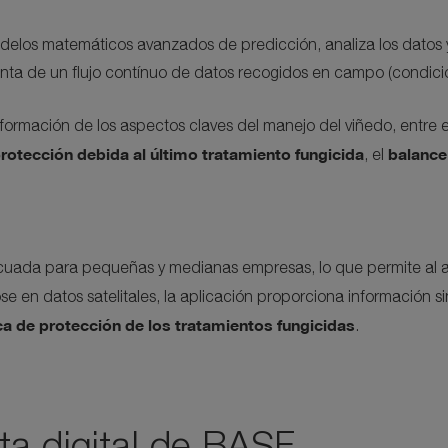
os matemáticos avanzados de predicción, analiza los datos y d
nta de un flujo contínuo de datos recogidos en campo (condicion
nformación de los aspectos claves del manejo del viñedo, entre e
rotección debida al último tratamiento fungicida
balance 
, el
cuada para pequeñas y medianas empresas, lo que permite al agr
en datos satelitales, la aplicación proporciona información s
a de protección de los tratamientos fungicidas
.
ta digital de BASF