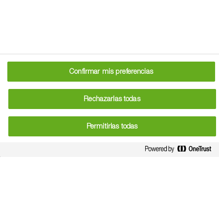
permite alcanzar los objetivos de miniminización
orgánica
Permite reducir el nivel y/o número de residuos
detectados en el cultivo
Confirmar mis preferencias
Rechazarlas todas
Permitirlas todas
Formulación de calidad,