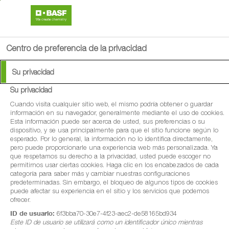
search
person
menu
Centro de preferencia de la privacidad
Su privacidad
Su privacidad
Cuando visita cualquier sitio web, el mismo podría obtener o guardar
información en su navegador, generalmente mediante el uso de cookies.
Esta información puede ser acerca de usted, sus preferencias o su
dispositivo, y se usa principalmente para que el sitio funcione según lo
esperado. Por lo general, la información no lo identifica directamente,
pero puede proporcionarle una experiencia web más personalizada. Ya
que respetamos su derecho a la privacidad, usted puede escoger no
permitirnos usar ciertas cookies. Haga clic en los encabezados de cada
categoría para saber más y cambiar nuestras configuraciones
predeterminadas. Sin embargo, el bloqueo de algunos tipos de cookies
puede afectar su experiencia en el sitio y los servicios que podemos
ofrecer.
ID de usuario:
6f3bba70-30e7-4f23-aec2-de58165bd934
Este ID de usuario se utilizará como un identificador único mientras