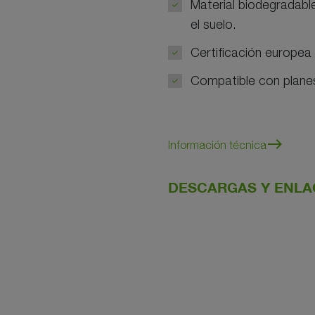
Material biodegradable
el suelo.
Certificación europea
Compatible con planes
east
Información técnica
DESCARGAS Y ENL