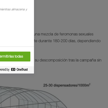
 mientras almacena y
El producto contiene una mezcla de feromonas sexuales
liberan de forma constante durante 180-200 días, dependiendo
ermitirlas todas
13432), lo que permite su descomposición tras la campaña sin