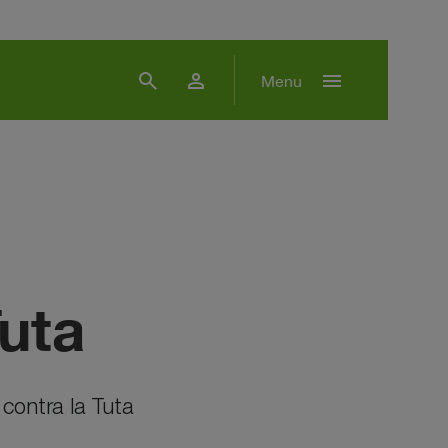
search
person
menu
Menu
uta
contra la Tuta