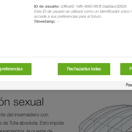
ID de usuario:
c0f6cef2-1df9-4660-883f-2aa0acc32826
Este ID de usuario se utilizará como un identificador único
accede a sus preferencias para el futuro.
Timestamp:
--
 la confusión sexual de Tuta absoluta en cultivos de tomate. 
- 1-il acetato y (E,Z)-3,8-tetradecadien-1-il acetato), que se 
preferencias
Rechazarlas todas
P
ara biodegradabilidad en suelo (certificación TÜV Austria, EN 
ón sexual
nte del invernadero con
s de Tuta absoluta. Esto impide
areamientos, la puesta de