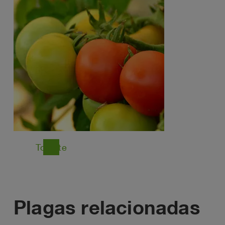
Tomate
east
Plagas relacionadas