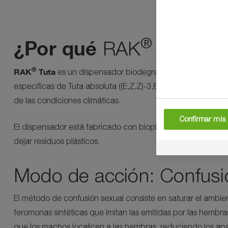
®
¿Por qué
RAK
Tuta?
®
RAK
Tuta
es un dispensador biodegradable diseñado para
específicas de Tuta absoluta ((E,Z,Z)-3,8,11-tetradecatrien
de las condiciones climáticas.
Confirmar mis 
El dispensador está fabricado con bioplástico certificado p
dejar residuos plásticos.
Modo de acción: Confusi
El método de confusión sexual consiste en saturar el ambie
feromonas sintéticas que imitan las emitidas por las hembra
que los machos localicen a las hembras, reduciendo los ap