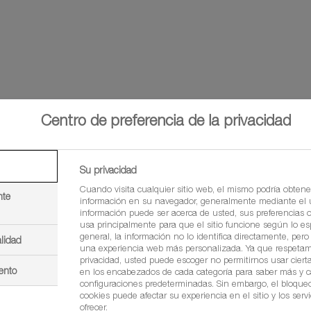
Centro de preferencia de la privacidad
Su privacidad
BASF AGRO E
Cuando visita cualquier sitio web, el mismo podría obtene
nte
información en su navegador, generalmente mediante el u
información puede ser acerca de usted, sus preferencias o 
usa principalmente para que el sitio funcione según lo es
general, la información no lo identifica directamente, per
CONTACTO
lidad
una experiencia web más personalizada. Ya que respetam
privacidad, usted puede escoger no permitirnos usar cierta
ento
en los encabezados de cada categoría para saber más y 
configuraciones predeterminadas. Sin embargo, el bloque
cookies puede afectar su experiencia en el sitio y los ser
ofrecer.