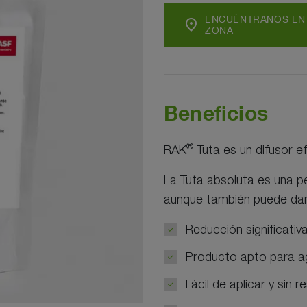
ENCUÉNTRANOS EN
location_on
ZONA
Beneficios
®
RAK
Tuta es un difusor e
La Tuta absoluta es una p
aunque también puede dañ
Reducción significativ
Producto apto para ag
Fácil de aplicar y sin