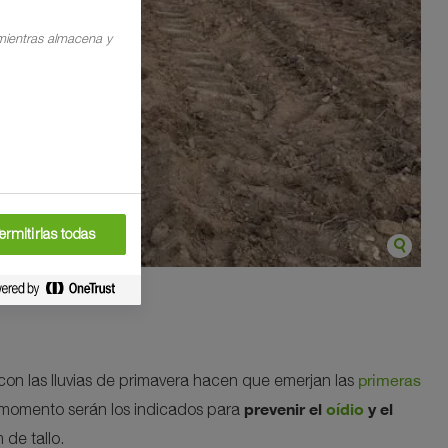
 mientras almacena y
ermitirlas todas
primeras
con las lluvias de primavera hacen que emerjan las
prevenir el
oídio
y el
e momento serán los indicados para
 de tallo.