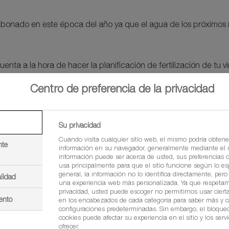
 abonado en este época del año ya que el agua de los próximos m
nta a la hora de hacer la planificación de fertilización de tu v
Centro de preferencia de la privacidad
unos micros en forma mineral
les o restos vegetales compostados
erbáceas que harán que tengamos un manto verde en el centro 
Su privacidad
Cuando visita cualquier sitio web, el mismo podría obtene
nte
información en su navegador, generalmente mediante el u
información puede ser acerca de usted, sus preferencias o 
que empiecen a aparecer cerca del tronco. Se pueden aplicar 
usa principalmente para que el sitio funcione según lo es
general, la información no lo identifica directamente, per
lidad
una experiencia web más personalizada. Ya que respetam
privacidad, usted puede escoger no permitirnos usar cierta
ento
en los encabezados de cada categoría para saber más y 
configuraciones predeterminadas. Sin embargo, el bloque
cookies puede afectar su experiencia en el sitio y los ser
el lloro y brotan los viñedos de
ofrecer.