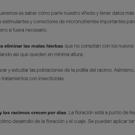
ueremos es saber cómo parte nuestro viñedo y tener datos más c
os estimulantes y correctores de micronutrientes importantes par
rro si fuera necesario.
ra eliminar las malas hierbas
que no compitan con los nuevos br
olando así que queden en mínima altura.
ar y estudiar las poblaciones de la polilla del racimo. Asimismo
s tratamientos con insecticidas.
 y los racimos crecen por días
. La floración está a punto de lle
timo desarrollo de la floración y el cuaje. Se pueden aplicar ta