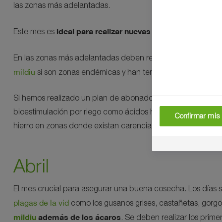
las zonas más adelantadas.
ideal para realizar nuevas plantaciones.
Este mes es
En las zonas más adelantadas deben realizarse los tratami
mildiu
si son zonas endémicas y han tenido estas enfermed
Si hemos realizado un plan de abonado para regadío tendr
bioestimulación por riego como ácidos húmicos y fúlvicos 
Confirmar mis 
hierro en zonas donde existan carencias y amarilleos por ex
Abril
El mes crucial para asegurar una buena cosecha. Los días 
plagas de la vid
como los gusanos grises, castañetas, gorgo
mildiu
además de los ácaros
. Se deben realizar los prime