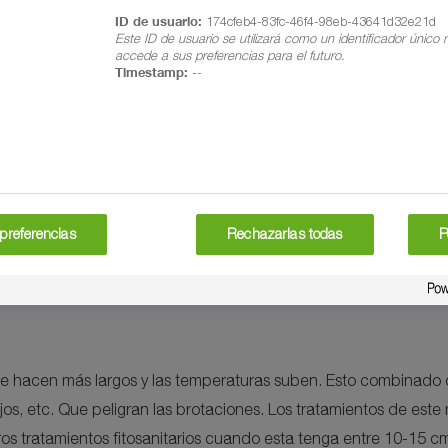
ID de usuario:
174cfeb4-83fc-46f4-98eb-43641d32e21d
Este ID de usuario se utilizará como un identificador único
accede a sus preferencias para el futuro.
Timestamp:
--
oídio y
entos preventivos contra
ades en la campaña anterior.
emos los primeros aportes de
además de aportar quelatos de
preferencias
Rechazarlas todas
P
ceso de caliza activa.
se hacen más largos y las temperaturas suben. Esto combinado 
jos, etc. Que peligran las brotaciones. Los tratamientos de est
ros tratamientos fitosanitarios cuando esta tenga entre 10-15 cm